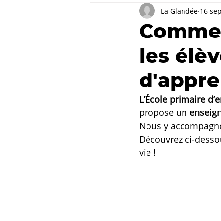
La Glandée
16 sep
Commen
les élè
d'appre
L’École primaire d’
propose un 
enseign
Nous y accompagnon
Découvrez ci-dessou
vie !