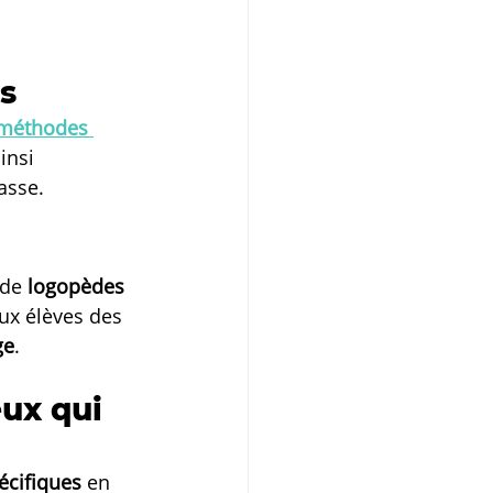
s
 méthodes 
insi 
asse.
 de 
logopèdes
ux élèves des 
ge
.
ux qui 
écifiques
 en 