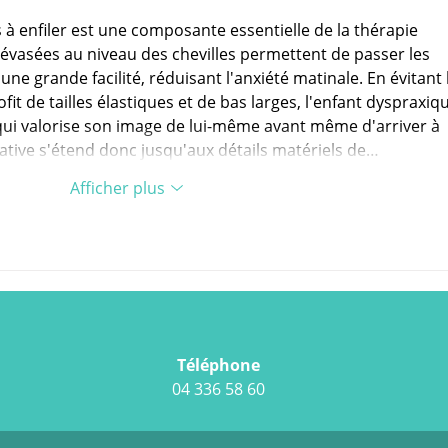
 à enfiler est une composante essentielle de la thérapie 
évasées au niveau des chevilles permettent de passer les 
une grande facilité, réduisant l'anxiété matinale. En évitant 
t de tailles élastiques et de bas larges, l'enfant dyspraxiq
ui valorise son image de lui-même avant même d'arriver à 
cative s'étend donc jusqu'aux détails matériels de…
Afficher plus
Téléphone
04 336 58 60