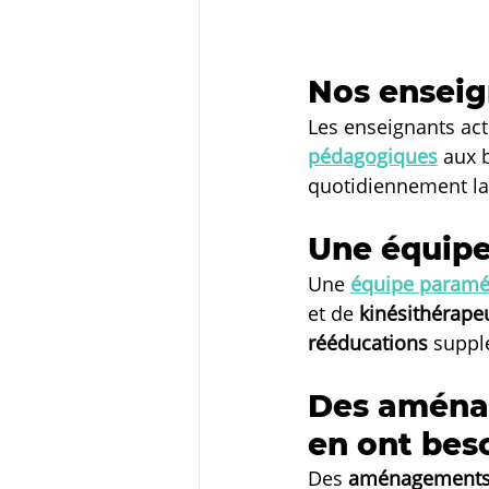
Nos enseig
Les enseignants act
pédagogiques
aux b
quotidiennement la
Une équipe
Une 
équipe paramé
et de 
kinésithérape
rééducations
 suppl
Des aménag
en ont bes
Des 
aménagements 