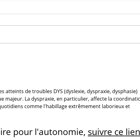
Activités périscolaires
L'éd
pour renforcer les
un 
compétences sociales
l'av
et académiques
atteints de troubles DYS (dyslexie, dyspraxie, dysphasie) 
 majeur. La dyspraxie, en particulier, affecte la coordinati
 quotidiens comme l'habillage extrêmement laborieux et 
aire pour l'autonomie, 
suivre ce lie