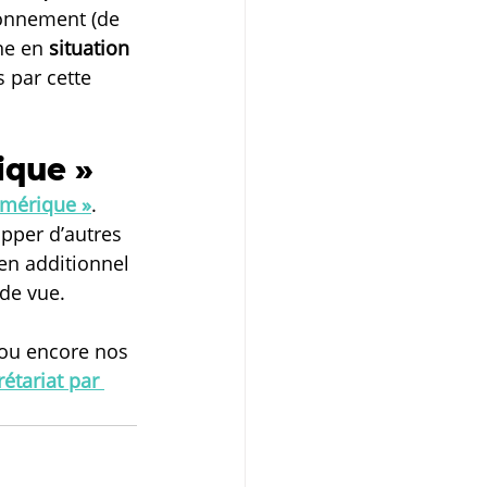
ronnement (de 
ne en 
situation 
 par cette 
ique »
umérique »
. 
pper d’autres 
en additionnel 
 de vue.
 ou encore nos 
étariat par 