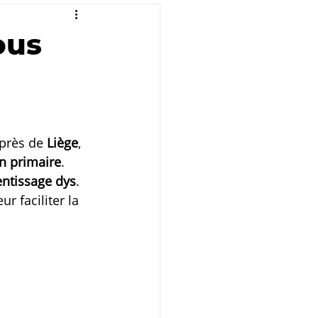
ous
 près de 
Liège
, 
en primaire
. 
entissage dys
. 
 faciliter la 