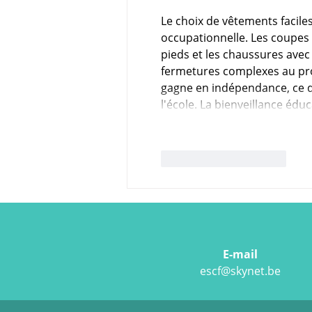
Le choix de vêtements faciles
occupationnelle. Les coupes 
pieds et les chaussures avec 
fermetures complexes au profi
gagne en indépendance, ce q
l'école. La bienveillance édu
J'aime
Répondre
E-mail
escf@skynet.be