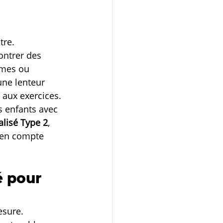
tre. 
ontrer des 
èmes ou 
une lenteur 
e aux exercices.
 enfants avec 
lisé Type 2
, 
 en compte 
é pour 
esure. 