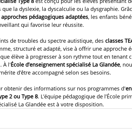
ialisé Type 8
 est conçu pour les élèves présentant d
 que la dyslexie, la dyscalculie ou la dysgraphie. Grâ
 
approches pédagogiques adaptées
, les enfants béné
eillant qui favorise leur réussite.
ints de troubles du spectre autistique, des 
classes T
mme, structuré et adapté, vise à offrir une approche é
que élève à progresser à son rythme tout en tenant 
 À l'
École d’enseignement spécialisé
La Glandée
, no
mérite d’être accompagné selon ses besoins.
r obtenir des informations sur nos programmes d'
en
Type 2 ou Type 8
. L’équipe pédagogique de l’École prim
ialisé La Glandée est à votre disposition.