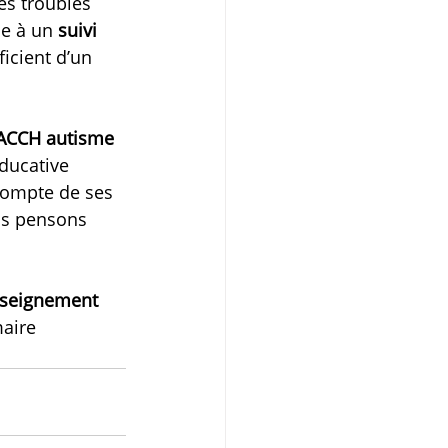
es troubles 
ce à un 
suivi 
ficient d’un 
EACCH autisme
ducative 
compte de ses 
us pensons 
seignement 
aire 