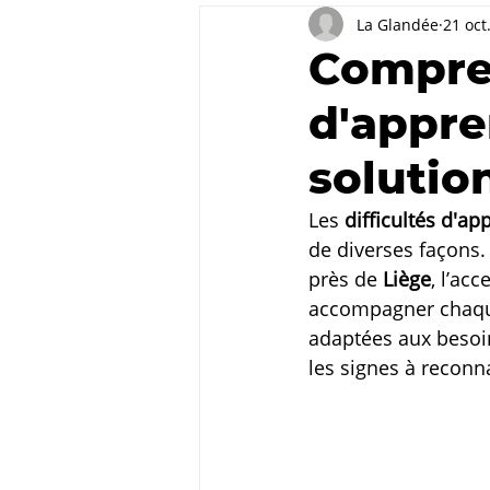
La Glandée
21 oct
Compren
d'appre
solutio
Les 
difficultés d'ap
de diverses façons. 
près de 
Liège
, l’ac
accompagner chaque
adaptées aux besoin
les signes à reconna