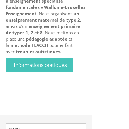
d’enseignement spécialisé
fondamentale
de
Wallonie-Bruxelles
Enseignement
. Nous organisons
un
enseignement maternel de type 2
,
ainsi qu’un
enseignement primaire
de types 1, 2 et 8
. Nous mettons en
place une
pédagogie adaptée
et
la
méthode TEACCH
pour enfant
avec
troubles autistiques.
Informations pratiques
CONTACT
N'hésitez pas à nous contacter